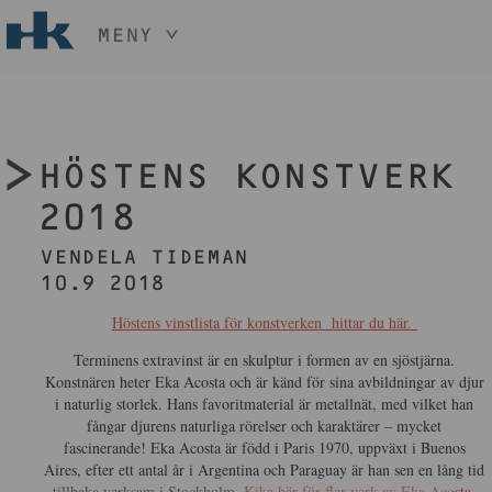
MENY
HÅLL NER KNAPPEN
CTRL
OCH TRYCK
START
+ / -
KONST
HÖSTENS KONSTVERK
KONSTHANTVERK & DESIGN
2018
EVENEMANG
OM
VENDELA TIDEMAN
MEDLEM
10.9 2018
Höstens vinstlista för konstverken hittar du här.
BLI MEDLEM
Terminens extravinst är en skulptur i formen av en sjöstjärna.
Konstnären heter Eka Acosta och är känd för sina avbildningar av djur
i naturlig storlek. Hans favoritmaterial är metallnät, med vilket han
fångar djurens naturliga rörelser och karaktärer – mycket
fascinerande! Eka Acosta är född i Paris 1970, uppväxt i Buenos
Aires, efter ett antal år i Argentina och Paraguay är han sen en lång tid
tillbaka verksam i Stockholm.
Kika här för fler verk av Eka Acosta
.