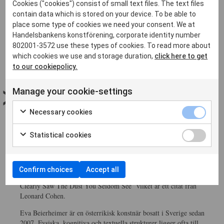
Cookies ("cookies") consist of small text files. The text files
DESIGN 2018
contain data which is stored on your device. To be able to
place some type of cookies we need your consent. We at
VENDELA TIDEMAN
Handelsbankens konstförening, corporate identity number
27.2 2018
802001-3572 use these types of cookies. To read more about
which cookies we use and storage duration,
click here to get
Mer information om föremålen finns i
Vinstlistan
.
to our cookiepolicy.
Manage your cookie-settings
VÅRENS KONSTVERK
2018
Necessary cookies
VENDELA TIDEMAN
Statistical cookies
25.2 2018
Vårens extravinst är en seriegrafi av Eva Beierheimer, och finns till
Confirm choices
Accept all
beskådan i slutet av i galleriet. Verket heter ”In Streams of Light I
Clearly Saw The Dust You Seldom See” vilket är ett citat från
Leonard Cohen.
Eva Beierheimer är en österrikisk konstnär bosatt i Sverige sedan
2007. Fysiska, kognitiva och textuella strukturer ligger ofta till