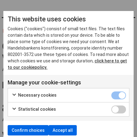
This website uses cookies
Cookies ("cookies") consist of small text files. The text files
FLER FRÅN 'UNCATEGORIZED'
contain data which is stored on your device. To be able to
place some type of cookies we need your consent. We at
GRATTIS ALLA
Handelsbankens konstförening, corporate identity number
VINNARE!
802001-3572 use these types of cookies. To read more about
which cookies we use and storage duration,
click here to get
to our cookiepolicy.
AV HANDELSBANKENS KONSTFÖRENING
KONSTFÖRENINGENS
Manage your cookie-settings
FÖDELSEDAGSFIRANDE
Necessary cookies
8 OKTOBER
Statistical cookies
AV HANDELSBANKENS KONSTFÖRENING
Confirm choices
Accept all
VI SLÄPPER VÅRENS