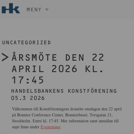
MENY
HÅLL NER KNAPPEN
CTRL
OCH TRYCK
START
+ / -
UNCATEGORIZED
KONST
KONSTHANTVERK & DESIGN
ÅRSMÖTE DEN 22
EVENEMANG
OM
APRIL 2026 KL.
MEDLEM
17:45
HANDELSBANKENS KONSTFÖRENING
BLI MEDLEM
05.3 2026
Välkommen till Konstföreningens årsmöte onsdagen den 22 april
på Bonnier Conference Center, Bonnierhuset, Torsgatan 21,
Stockholm. Entré kl. 17:45. Mer information samt anmälan till
supé finns under
Evenemang
.