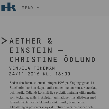
MENY
HÅLL NER KNAPPEN
CTRL
OCH TRYCK
START
+ / -
KONST
AETHER &
KONSTHANTVERK & DESIGN
EVENEMANG
EINSTEIN –
OM
CHRISTINE ÖDLUND
MEDLEM
VENDELA TIDEMAN
24/11 2016 KL. 18:00
BLI MEDLEM
Sedan den första soloutställningen 1995 på Ynglingagatan 1 i
Stockholm har hon skapat unika möten mellan konst, vetenskap
och musik. Ödlunds konstnärliga praktik omfattar olika medier
som teckning, måleri, skulptur, animationer, installationer med
levande växter, och elektroakustisk musik, bland annat.
Utställningen presenterar nya skulpturer, verk på papper och