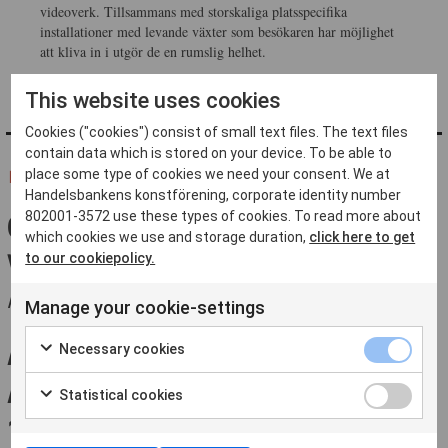
videoverk. Tillsammans med storskaliga platsspecifika
installationer med levande växter som besökaren har möjlighet
att kliva in i utgör de en rumslig helhet.
This website uses cookies
Cookies ("cookies") consist of small text files. The text files
contain data which is stored on your device. To be able to
place some type of cookies we need your consent. We at
FLER FRÅN ''
Handelsbankens konstförening, corporate identity number
GRATTIS ALLA
802001-3572 use these types of cookies. To read more about
which cookies we use and storage duration,
click here to get
VINNARE!
to our cookiepolicy.
AV VENDELA TIDEMAN
Manage your cookie-settings
ÅRSMÖTE DEN 22
Necessary cookies
APRIL 2026 KL.
Statistical cookies
17:45