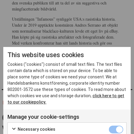
den svenska publiken till att ta del av sin suggestiva och
mångfacetterade bildvärld.
Utställningen ”Infamous” synliggör USA:s rasistiska historia.
Under år 2019 upptäckte konstnären Andres Serrano att objekt
som normaliserar blackface-kulturen levde ett eget liv på eBay.
Han köpte på sig rasistiska artefakter och fotograferade dem.
Med verken konfronterar han sitt lands historia och gör oss
observanta på hur rasism både har och fortsätter ge sig i uttryck i
This website uses cookies
olika former.
Cookies ("cookies") consist of small text files. The text files
Det finns inga platser kvar till detta event.
contain data which is stored on your device. To be able to
place some type of cookies we need your consent. We at
Handelsbankens konstförening, corporate identity number
802001-3572 use these types of cookies. To read more about
which cookies we use and storage duration,
click here to get
FLER FRÅN ''
to our cookiepolicy.
GRATTIS ALLA
Manage your cookie-settings
VINNARE!
Necessary cookies