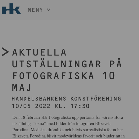
MENY
HÅLL NER KNAPPEN
CTRL
OCH TRYCK
START
+ / -
KONST
AKTUELLA
KONSTHANTVERK & DESIGN
EVENEMANG
UTSTÄLLNINGAR PÅ
OM
FOTOGRAFISKA 10
MEDLEM
MAJ
BLI MEDLEM
HANDELSBANKENS KONSTFÖRENING
10/05 2022 KL. 17:30
Den 18 februari slår Fotografiska upp portarna för vårens stora
utställning ”окна” med bilder från fotografen Elizaveta
Porodina. Med sina drömlika och bitvis surrealistiska foton har
Elizaveta Porodina blivit modevärldens favorit och bjuder nu in