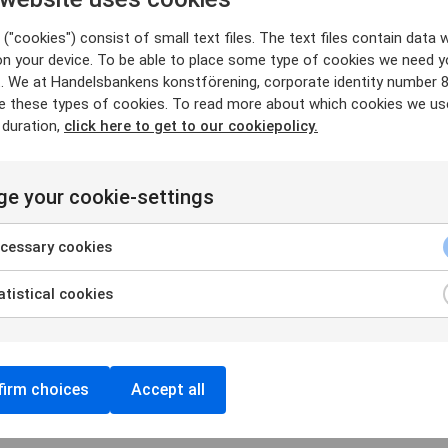
ling Gallery i Kungsträdgården som berättar om sitt liv som
("cookies") consist of small text files. The text files contain data w
ev delägare i ett galleri i Göteborg redan 1978.
on your device. To be able to place some type of cookies we need y
ställning av Robert Rauchenberg. Genom åren har han
. We at Handelsbankens konstförening, corporate identity number 
rån stora internationella namn till aktuella svenska
e these types of cookies. To read more about which cookies we us
hållit engagemanget levande i 40 år svarar han: –
att det inte
va på sin konst.
 duration,
click here to get to our cookiepolicy.
n eller öl samt kaffe och kaka.
 föranmälan.
e your cookie-settings
ia Swish i samband med anmälan. Som vanligt är alltid
cessary cookies
tistical cookies
egränsat.
d – se vårens programblad.
irm choices
Accept all