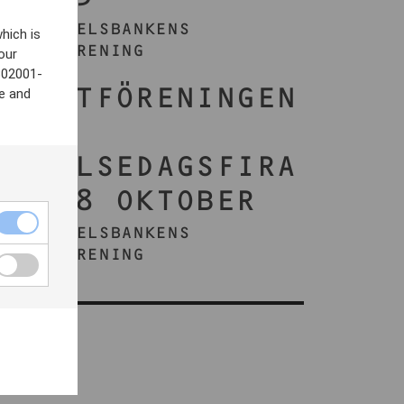
AV HANDELSBANKENS
hich is
KONSTFÖRENING
our
802001-
KONSTFÖRENINGEN
e and
S
FÖDELSEDAGSFIRA
NDE 8 OKTOBER
AV HANDELSBANKENS
KONSTFÖRENING