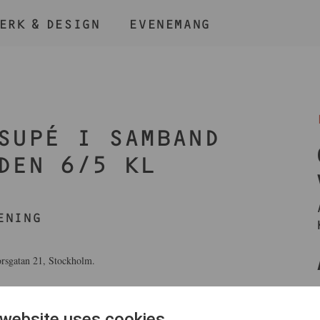
ERK & DESIGN
EVENEMANG
ÅLL NER KNAPPEN
CMD
OCH TRYCK + /
SUPÉ I SAMBAND
DEN 6/5 KL
ENING
BLI MEDLEM
orsgatan 21, Stockholm.
ragningslista bifogas.
 website uses cookies