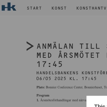
START
KONST
KONSTHANTV
H
START
KONST
KONSTHANTVERK & DESIGN
ANMÄLAN TILL 
EVENEMANG
OM
MED ÅRSMÖTET 
MEDLEM
17:45
HANDELSBANKENS KONSTFÖR
06/05 2025 KL. 17:45
Plats:
Bonnier Conference Center, Bonnierhuset, T
Program
1.
Årsmötesförhandlingar med närvarolotteri – föred
This