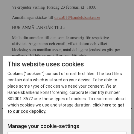
Vi erbjuder visning Torsdag 23 februari kl 18:00
Anmälningar skickas till
dawa01@handelsbanken.se
HUR ANMÄLAN GÅR TILL:
Mejla din anmälan till den som är ansvarig för respektive
aktivitet. Ange namn och email, vilket datum och vilket
klockslag som anmälan avser, antal deltagare (endast en gäst per
medlem). Vi hör av oss till er som fått plats.
This website uses cookies
Pris per visning är 100 kr för medlem och 150 för icke
medlem. Betalning för visning kommer att ske via swish,
Cookies ("cookies") consist of small text files. The text files
närmare info får ni i bekräftelse mailet från oss. Anmälan är
contain data which is stored on your device. To be able to
bindande.
place some type of cookies we need your consent. We at
Handelsbankens konstförening, corporate identity number
802001-3572 use these types of cookies. To read more about
which cookies we use and storage duration,
click here to get
to our cookiepolicy.
FLER FRÅN ''
Manage your cookie-settings