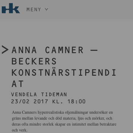
MENY
HÅLL NER KNAPPEN
CTRL
OCH TRYCK
START
+ / -
KONST
ANNA CAMNER –
KONSTHANTVERK & DESIGN
EVENEMANG
BECKERS
OM
KONSTNÄRSTIPENDI
MEDLEM
AT
BLI MEDLEM
VENDELA TIDEMAN
23/02 2017 KL. 18:00
Anna Camners hyperrealistiska oljemålningar undersöker en
gräns mellan levande och död materia, ljus och mörker, och
deras ofta mindre storlek skapar en intimitet mellan betraktare
och verk.