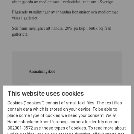
alster gjorda av medlemmar i verkstäder runt om i Sverige.
Pågående utställningar av inbjudna konstnärer och medlemmar
visas i galleriet.
Sen finns möjlighet att handla, 20% på köp i butik (ej från
galleriet).
Anmälningskod
This website uses cookies
Cookies ("cookies") consist of small text files. The text files
contain data which is stored on your device. To be able to
place some type of cookies we need your consent. We at
Handelsbankens konstförening, corporate identity number
802001-3572 use these types of cookies. To read more about