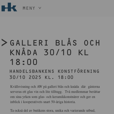
MENY
HÅLL NER KNAPPEN
CTRL
OCH TRYCK
START
+ / -
KONST
GALLERI BLÅS OCH
KONSTHANTVERK & DESIGN
EVENEMANG
KNÅDA 30/10 KL
OM
18:00
MEDLEM
HANDELSBANKENS KONSTFÖRENING
30/10 2025 KL. 18:00
BLI MEDLEM
Kvällsvisning och AW på galleri blås och knåda där gästerna
serveras ett glas vin och lite tilltugg. Två medlemmar berättar
om sina yrken som glas- och keramikkonstnärer och ger en
inblick i kooperativets snart 50-åriga historia.
Ta också del av butikens stora, unika och varierande utbud,