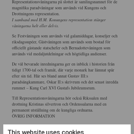
Representationsvåningarna på slottet är samlingsnamnet för de
magnifika paradvåningar som används vid Kungens och
Drottningens representation.
I samband med H.M. Konungens representation stänger
våningarna helt eller delvis.
Se Festvåningen som används vid galamiddagar, konseljer och
riksdagssupéer, Gästvåningen som används som bostad för
officiellt gästande statschefer och Bernadottevåningen som
används vid medaljutdelningar och högtidliga audienser.
De väl bevarade inredningarna ger en inblick i historien från
tidigt 1700-tal och framåt, där varje monark har lämnat spår
efter sin tid. Här ses bland annat Gustav III:s
paradsängkammare, Oskar II:s skrivrum och det senast inredda
rummet – Kung Carl XVI Gustafs Jubileumsrum.
Till Representationsvåningarna hör också Rikssalen med
drottning Kristinas silvertron och Ordenssalarna med en
permanent utställning om de kungliga ordnarna.
ÖVRIG INFORMATION
Guiden möter er vid entrén vid Yttre Borggården.
This website uses cookies