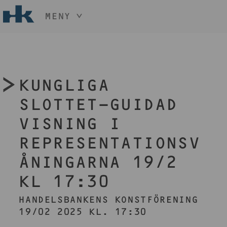
MENY
HÅLL NER KNAPPEN
CTRL
OCH TRYCK
START
+ / -
KONST
KUNGLIGA
KONSTHANTVERK & DESIGN
EVENEMANG
SLOTTET-GUIDAD
OM
VISNING I
MEDLEM
REPRESENTATIONSV
ÅNINGARNA 19/2
BLI MEDLEM
KL 17:30
HANDELSBANKENS KONSTFÖRENING
19/02 2025 KL. 17:30