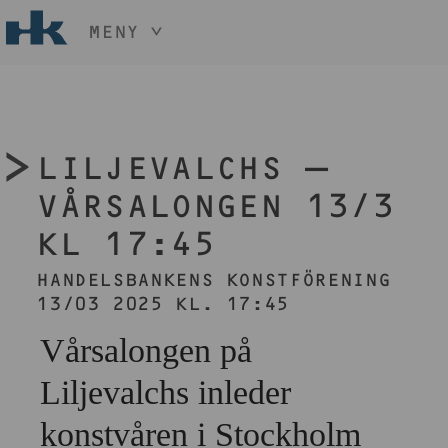
MENY
HÅLL NER KNAPPEN
CTRL
OCH TRYCK
START
+ / -
KONST
LILJEVALCHS –
KONSTHANTVERK & DESIGN
EVENEMANG
VÅRSALONGEN 13/3
OM
KL 17:45
MEDLEM
HANDELSBANKENS KONSTFÖRENING
13/03 2025 KL. 17:45
BLI MEDLEM
Vårsalongen på
Liljevalchs inleder
konstvåren i Stockholm