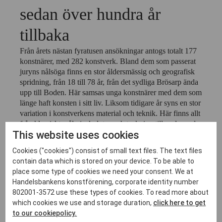
sedan över hundra år
tillbaka
Från årets nästan fyratusen ansökningar antogs totalt 177
konstnärer, med 282 konstverk. Bland dem som passerat
juryns nålsöga finns en stor åldersmässig och geografisk
spridning, från 18 till 78 år, från det sydliga Brösarp ända
upp till Boden. Här samsas unga konstnärer med dem som
länge haft konsten i sitt liv. Liksom tidigare år syns en stor
variation i konstverkens material och teknik. Här finns allt
från klassiskt måleri, skulptur och teckning till nydanande
This website uses cookies
keramik, video, fotografi, performance och rumsliga
installationer, inte minst i form av textil, som varit extra
Cookies ("cookies") consist of small text files. The text files
framträdande bland årets sökande. På Vårsalongen ges
contain data which is stored on your device. To be able to
chansen att ta del av en mängd olika intryck, fångade både
place some type of cookies we need your consent. We at
nära och långt ifrån Stockholm. Allting skapat med
Handelsbankens konstförening, corporate identity number
konstnärlig omsorg och nyfiken blick.
802001-3572 use these types of cookies. To read more about
Det finns inga platser kvar till detta event.
which cookies we use and storage duration,
click here to get
to our cookiepolicy.