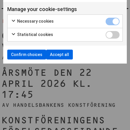
Manage your cookie-settings
FLER FRÅN ''
Necessary cookies
GRATTIS ALLA
Statistical cookies
VINNARE!
Confirm choices
Accept all
AV HANDELSBANKENS KONSTFÖRENING
ÅRSMÖTE DEN 22
APRIL 2026 KL.
17:45
AV HANDELSBANKENS KONSTFÖRENING
KONSTFÖRENINGENS