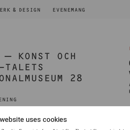
ERK & DESIGN
EVENEMANG
ÅLL NER KNAPPEN
CMD
OCH TRYCK + /
 – KONST OCH
-TALETS
ONALMUSEUM 28
BLI MEDLEM
ENING
g och pandemi var över. Kreugerkraschen hade ännu inte
 website uses cookies
cennium. Den uppsluppna feststämningen blandades med
dborgarna ställde nya krav på frigörelse och rättigheter.