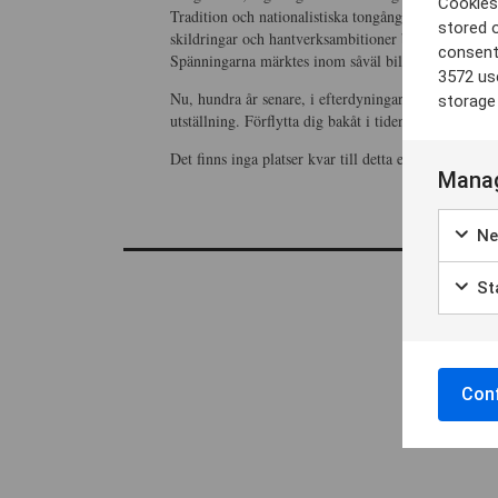
Cookies 
Tradition och nationalistiska tongångar ställdes mo
stored 
skildringar och hantverksambitioner bröts mot post
consent
Spänningarna märktes inom såväl bildkonst och desi
3572 us
Nu, hundra år senare, i efterdyningarna av en ny 
storage
utställning. Förflytta dig bakåt i tiden via en parad
Det finns inga platser kvar till detta event.
Manag
Ne
Sta
Conf