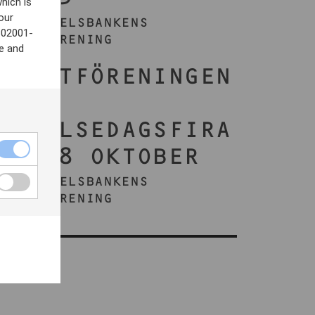
hich is
our
AV HANDELSBANKENS
802001-
KONSTFÖRENING
e and
KONSTFÖRENINGEN
S
FÖDELSEDAGSFIRA
NDE 8 OKTOBER
AV HANDELSBANKENS
KONSTFÖRENING