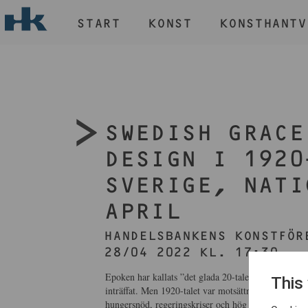
START
KONST
KONSTHANTV
H
START
KONST
KONSTHANTVERK & DESIGN
SWEDISH GRACE
EVENEMANG
OM
DESIGN I 1920
MEDLEM
SVERIGE, NATI
APRIL
HANDELSBANKENS KONSTFÖR
28/04 2022 KL. 17:30
Epoken har kallats ”det glada 20-talet”. Världskri
This
inträffat. Men 1920-talet var motsättningarnas de
hungersnöd, regeringskriser och hög arbetslöshet. Me