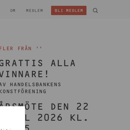
OM
MEDLEM
BLI MEDLEM
 -
FLER FRÅN ''
GRATTIS ALLA
VINNARE!
AV HANDELSBANKENS
KONSTFÖRENING
ÅRSMÖTE DEN 22
APRIL 2026 KL.
17:45