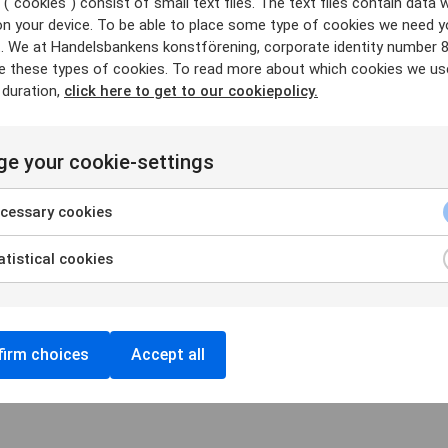
("cookies") consist of small text files. The text files contain data w
t ny teknik och internationell modernism. Vardagsnära
on your device. To be able to place some type of cookies we need y
kubistisk modernism och industriell massproduktion.
. We at Handelsbankens konstförening, corporate identity number 
gn, som film, fotokonst och dans.
e these types of cookies. To read more about which cookies we us
pandemi, sammanfattar Nationalmuseum epoken i en storartad
 duration,
click here to get to our cookiepolicy.
 av konst, konsthantverk, design, mode, fotografi och film.
e your cookie-settings
cessary cookies
tistical cookies
irm choices
Accept all