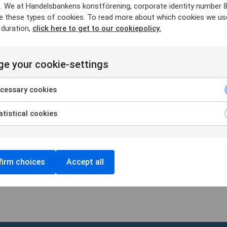
. We at Handelsbankens konstförening, corporate identity number 
e these types of cookies. To read more about which cookies we us
 duration,
click here to get to our cookiepolicy.
r respektive aktivitet. Ange namn och email, vilket
e your cookie-settings
, antal deltagare (endast en gäst per medlem). Vi
cessary cookies
0 för icke medlem. Betalning för visning kommer att
lse mailet från oss. Anmälan är bindande.
tistical cookies
irm choices
Accept all