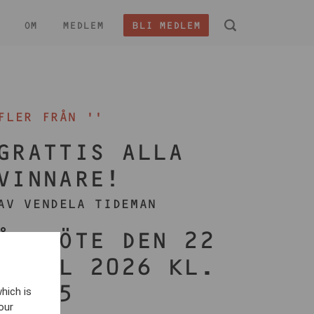
OM
MEDLEM
BLI MEDLEM
 -
FLER FRÅN ''
GRATTIS ALLA
VINNARE!
AV VENDELA TIDEMAN
ÅRSMÖTE DEN 22
APRIL 2026 KL.
17:45
hich is
our