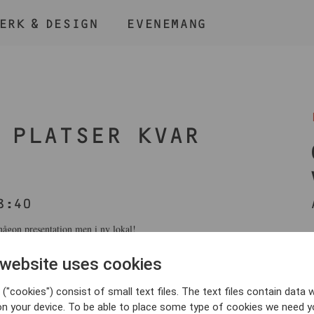
ERK & DESIGN
EVENEMANG
ÅLL NER KNAPPEN
CMD
OCH TRYCK + /
 PLATSER KVAR
8:40
BLI MEDLEM
ågon presentation men i ny lokal!
 website uses cookies
("cookies") consist of small text files. The text files contain data w
on your device. To be able to place some type of cookies we need y