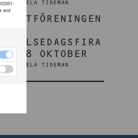
AV VENDELA TIDEMAN
802001-
e and
KONSTFÖRENINGEN
S
FÖDELSEDAGSFIRA
NDE 8 OKTOBER
AV VENDELA TIDEMAN