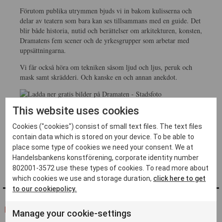
Förutom publika utrymmen bjuds vi in bakom kulisserna och
delar av teatern som bara kan ses tillsammans med en guide. Det
blir både historia, nutid och berättelser om arkitekturen, konsten,
Dramatens fem scener och de yrkesgrupper som arbetar med
uppsättningarna.
Vi får också höra om tekniken såsom ljud och ljus, peruk och
mask samt skrädderi. Och kanske en och annan anekdot.
This website uses cookies
Dramatens stora teaterhus stod klar och invigdes 1908.
Byggnaden är döpt efter Thalia – komedins beskyddare enligt
Cookies ("cookies") consist of small text files. The text files
den grekiska mytologin.
contain data which is stored on your device. To be able to
Det finns inga platser kvar till detta event.
place some type of cookies we need your consent. We at
Handelsbankens konstförening, corporate identity number
802001-3572 use these types of cookies. To read more about
which cookies we use and storage duration,
click here to get
to our cookiepolicy.
FLER FRÅN ''
Manage your cookie-settings