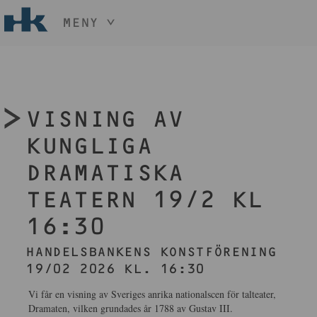
MENY
HÅLL NER KNAPPEN
CTRL
OCH TRYCK
START
+ / -
KONST
VISNING AV
KONSTHANTVERK & DESIGN
EVENEMANG
KUNGLIGA
OM
DRAMATISKA
MEDLEM
TEATERN 19/2 KL
16:30
BLI MEDLEM
HANDELSBANKENS KONSTFÖRENING
19/02 2026 KL. 16:30
Vi får en visning av Sveriges anrika nationalscen för talteater,
Dramaten, vilken grundades år 1788 av Gustav III.