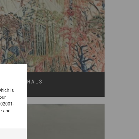
LLISIF HALS
40x50
hich is
our
802001-
e and