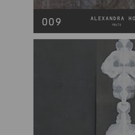
ALEXANDRA H
009
98x74