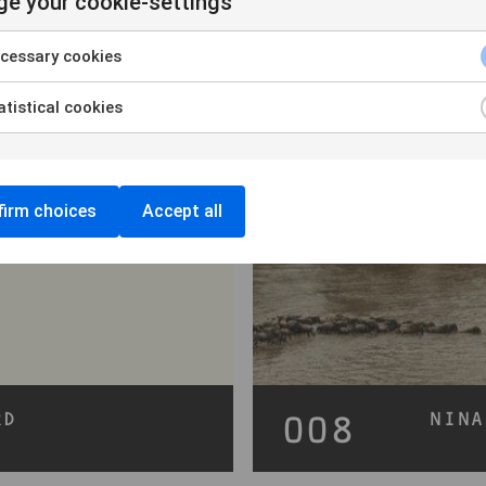
e your cookie-settings
cessary cookies
tistical cookies
irm choices
Accept all
RD
NINA
008