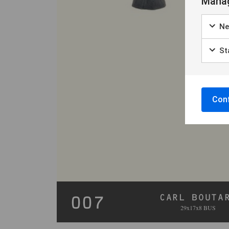
Manag
Ne
Sta
Conf
CARL BOUTA
007
29x17x8 BUS