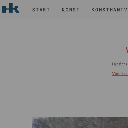
START
KONST
KONSTHANTV
H
START
KONST
KONSTHANTVERK & DESIGN
EVENEMANG
OM
Här finns 
MEDLEM
Vinstlist