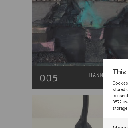
This
HANNA LJUN
005
141x116
Cookies 
stored 
consent
3572 us
storage