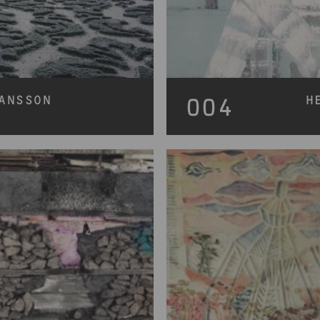
ANSSON
H
004