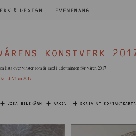
ERK & DESIGN
EVENEMANG
ÅLL NER KNAPPEN
CMD
OCH TRYCK + /
VÅRENS KONSTVERK 201
en lista över vinster som är med i utlottningen för våren 2017.
a Konst Våren 2017
BLI MEDLEM
VISA HELSKÄRM
ARKIV
SKRIV UT KONTAKTKARTA