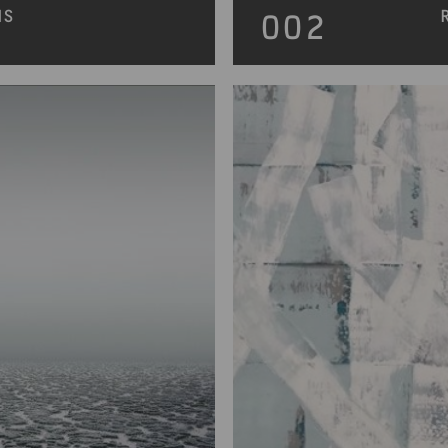
MS
002